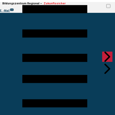
Bildungs​ze​ntru​m Regional –
Zukun​ft​ssic​her
mit uns!
E
-Mail