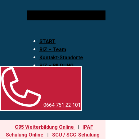
START
BIZ – Team
Kontakt-Standorte
BIZ – BILDUNG
BIZ – SICHERHEIT
Externe SFK
0664 751 22 101
C95 Weiterbildung Online
IPAF
|
Schulung Online
SGU / SCC-Schulung
|