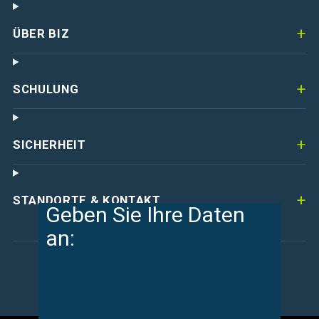
ÜBER BIZ
SCHULUNG
SICHERHEIT
STANDORTE & KONTAKT
Geben Sie Ihre Daten
an:
© 2026 Bildungszentrum Regional e.U. – Alle Rechte
vorbehalten.
Impressum
Datenschutz
AGB
·
·