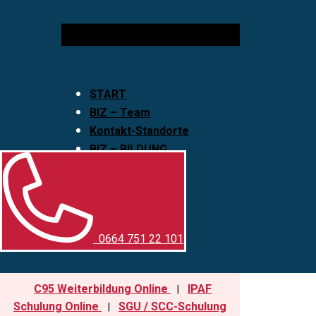
START
BIZ – Team
Kontakt-Standorte
BIZ – BILDUNG
BIZ – SICHERHEIT
Externe SFK
0664 751 22 101
C95 Weiterbildung Online
IPAF
|
Schulung Online
SGU / SCC-Schulung
|