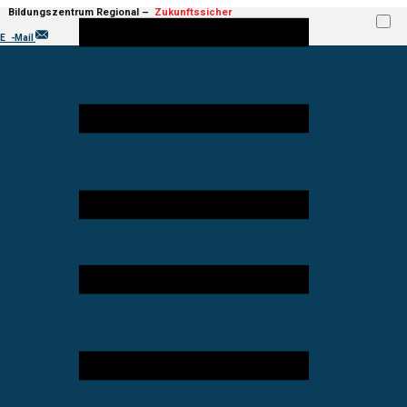
Bildungs​ze​ntru​m Regional –
Zukun​ft​ssic​her
mit uns!
E
-Mail