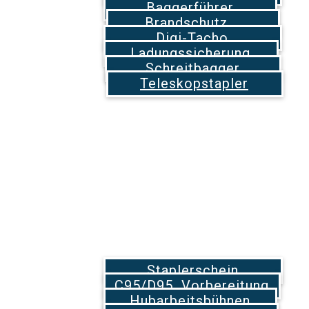
​Baggerführer
Brandschutz
Digi-Tacho
Ladungssicherung
Schreitbagger
Teleskopstapler
Staplerschein
C95/D95 Vorbereitung
Hubarbeitsbühnen