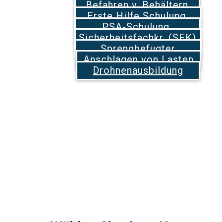
Befahren v. Behältern
Erste Hilfe Schulung
PSA-Schulung
Sicherheitsfachkr. (SFK)
Sprengbefugter
Anschlagen von Lasten
Drohnenausbildung