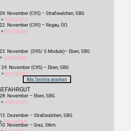
09. November (C95) – Straßwalchen, SBG
Anmelden
>
22. November (C95) – Regau, ÖO.
Anmelden
>
23. November (D95/ 5 Module)– Eben, SBG
Anmelden
>
✓
29. November (C95) – Eben, SBG
Anmelden
>
Alle Termine ansehen
GEFAHRGUT
28. November – Eben, SBG.
Anmelden
>
13. Dezember – Straßwalchen, SBG.
Anmelden
>
10. November – Graz, Stkm.
Anmelden