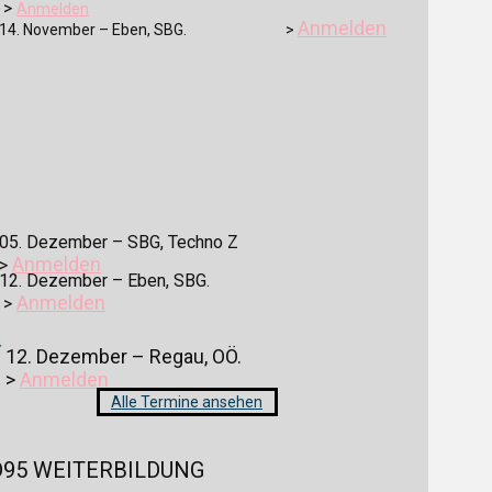
>
Anmelden
Anmelden
14. November – Eben, SBG. >
05. Dezember – SBG, Techno Z
Anmelden
>
12. Dezember – Eben, SBG.
Anmelden
>
✓
12. Dezember – Regau, OÖ.
>
Anmelden
Alle Termine ansehen
D95 WEITERBILDUNG