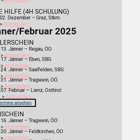
>
 HILFE (4H SCHULUNG​)
02. Dezember – Graz, Stkm.
Anmelden
>
ner/Februar 2025
LERSCHEIN
✓
13. Jänner – Regau, ÖO
Anmelden
>
✓
17. Jänner – Eben, SBG
Anmelden
>
✓
24. Jänner – Saalfelden, SBG
Anmelden
>
✓
31. Jänner – Tragwein, OÖ.
Anmelden
>
✓
07. Februar – Lienz, Osttirol
Anmelden
>
Termine ansehen
NSCHEIN
✓
16. Jänner – Tragwein, ÖO
Anmelden
>
✓
20. Jänner – Feldkirchen, ÖO .
Anmelden
>