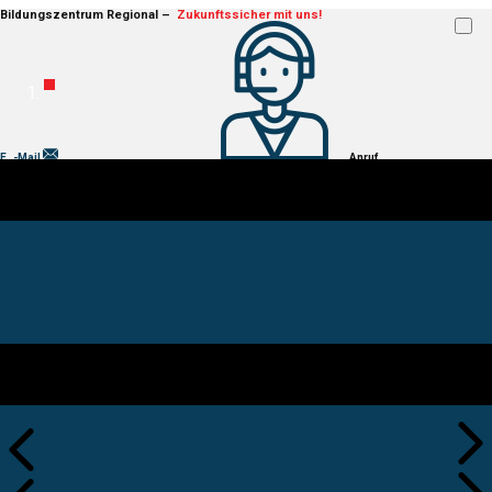
Bildungs​ze​ntru​m Regional –
Zukun​ft​ssic​her mit uns!
E
-Mail
Anruf