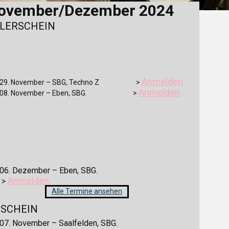
ovember/Dezem​ber 2024
LERSCHEIN
Anmelden
29. November – SBG, Techno Z >
Anmelden
08. November – Eben, SBG. >
06. Dezember – Eben, SBG.
Anmelden
>
Alle Termine ansehen
SCHEIN
07. November – Saalfelden, SBG.