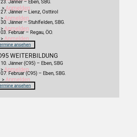
✓
23. Jänner – Eben, SBG.
Anmelden
>
✓
27. Jänner – Lienz, Osttirol
Anmelden
>
✓
30. Jänner – Stuhlfelden, SBG.
Anmelden
>
✓
03. Februar – Regau, ÖO.
Anmelden
>
Termine ansehen
D95 WEITERBILDUNG
✓
10. Jänner (C95) – Eben, SBG
Anmelden
>
✓
07. Februar (C95) – Eben, SBG.
Anmelden
>
Termine ansehen