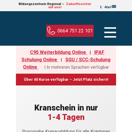
Bildungs​ze​ntru​m Regional –
Zukun​ft​ssic​her
mit uns!
E
-Mail
0664 751 22 101
C95 Weiterbildung Online
IPAF
|
Schulung Online
SGU / SCC-Schulung
|
Online
| In mehreren Sprachen verfügbar
Über 40 Kurse verfügbar – Jetzt Platz sichern!
Kranschein in nur
1-4 Tagen
Praxisnahe Kranausbildung für alle Krantypen