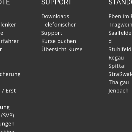
OTE
SUPPORT
STAND
Downloads
Eben im 
lenker
Telefonischer
Tragwei
se
Support
Saalfeld
rfahrer
Kurse buchen
d
r
Übersicht Kurse
Stuhlfel
Regau
Spittal
icherung
Straßwal
Thalgau
 / Erst
Jenbach
lung
 (SVP)
lungen
ching