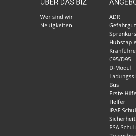
ÜBER DAS BIZ
ANGEB
Wer sind wir
ADR
Neuigkeiten
Gefahrgut
Sprenkur
Hubstaple
Kranführe
C95/D95
D-Modul
Ladungss
Bus
Erste Hilfe
Helfer
IPAF Schu
Sicherheit
PSA Schu
Teamchoa