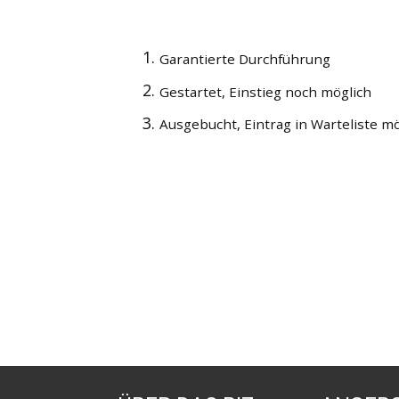
Garantierte Durchführung
Gestartet, Einstieg noch möglich
Ausgebucht, Eintrag in Warteliste mö
Alle Angebote
4
SGU SCC Schulung
Schulungen
2
Sicherheitsvertraue
Berufskraftfahrerausbildung
60
Kr