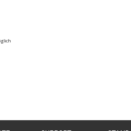
glich
1
IPAF
1
ANSCHLAGEN VON LASTEN
6
Teleskopma
nsperson
1
Sprengkurs
5
Brandschutz
9
Hubstapler
anführerausbildung
1
KI-Kurse