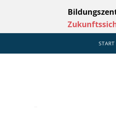
Bildungsze​n
Zukun​ft​ssic
START