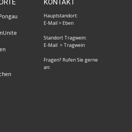
ORTE
KONTAKT
Hauptstandort:
Pongau
E-Mail > Eben
n
enUnite
Standort Tragwein:
E-Mail > Tragwein
den
Fragen? Rufen Sie gerne
an:
chen