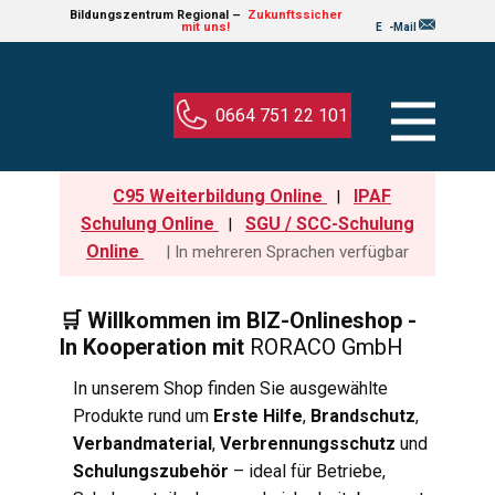
Bildungs​ze​ntru​m Regional –
Zukun​ft​ssic​her
mit uns!
E
-Mail
0664 751 22 101
C95 Weiterbildung Online
IPAF
|
Schulung Online
SGU / SCC-Schulung
|
Online
| In mehreren Sprachen verfügbar
🛒 Willkommen im BIZ-Onlineshop -
In Kooperation mit
RORACO GmbH
In unserem Shop finden Sie ausgewählte
Produkte rund um
Erste Hilfe
,
Brandschutz
,
Verbandmaterial
,
Verbrennungsschutz
und
Schulungszubehör
– ideal für Betriebe,