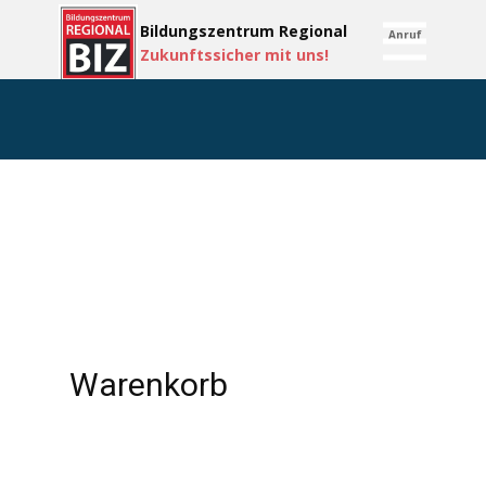
Bildungsze​ntru​m Regional
Anruf
START
Zukun​ft​ssicher mit uns!
BIZ – Team
Kontakt-Standorte
BIZ – BILDUNG
BIZ – SICHERHEIT
Externe SFK
Warenkorb