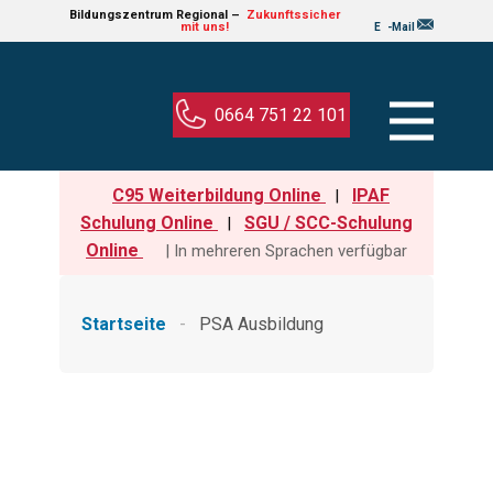
Bildungs​ze​ntru​m Regional –
Zukun​ft​ssic​her
mit uns!
E
-Mail
0664 751 22 101
C95 Weiterbildung Online
IPAF
|
Schulung Online
SGU / SCC-Schulung
|
Online
| In mehreren Sprachen verfügbar
Startseite
-
PSA Ausbildung