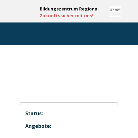
Bildungsze​ntru​m Regional
Anruf
Zukun​ft​ssicher mit uns!
ONLINE Unterweisung Hubstapler in